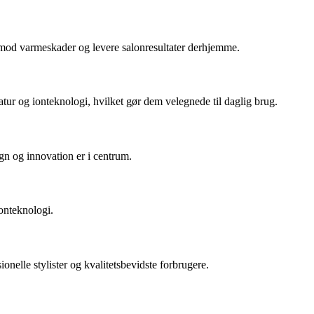
t mod varmeskader og levere salonresultater derhjemme.
tur og ionteknologi, hvilket gør dem velegnede til daglig brug.
gn og innovation er i centrum.
onteknologi.
nelle stylister og kvalitetsbevidste forbrugere.