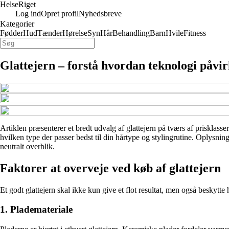
Helse
Riget
Log ind
Opret profil
Nyhedsbreve
Kategorier
Fødder
Hud
Tænder
Hørelse
Syn
Hår
Behandling
Barn
Hvile
Fitness
Glattejern – forstå hvordan teknologi påvir
Artiklen præsenterer et bredt udvalg af glattejern på tværs af prisklasse
hvilken type der passer bedst til din hårtype og stylingrutine. Oplysnin
neutralt overblik.
Faktorer at overveje ved køb af glattejern
Et godt glattejern skal ikke kun give et flot resultat, men også beskytte 
1. Plademateriale