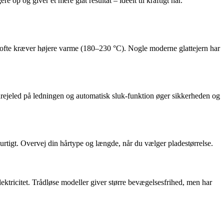
op og giver et mere glat resultat – ideelt til kraftigt hår.
år ofte kræver højere varme (180–230 °C). Nogle moderne glattejern har
drejeled på ledningen og automatisk sluk-funktion øger sikkerheden og
 hurtigt. Overvej din hårtype og længde, når du vælger pladestørrelse.
lektricitet. Trådløse modeller giver større bevægelsesfrihed, men har