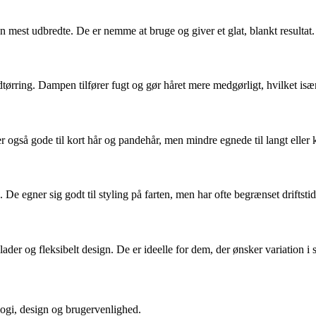
 mest udbredte. De er nemme at bruge og giver et glat, blankt resultat. 
ring. Dampen tilfører fugt og gør håret mere medgørligt, hvilket især er
er også gode til kort hår og pandehår, men mindre egnede til langt eller k
 De egner sig godt til styling på farten, men har ofte begrænset driftstid
er og fleksibelt design. De er ideelle for dem, der ønsker variation i st
ogi, design og brugervenlighed.