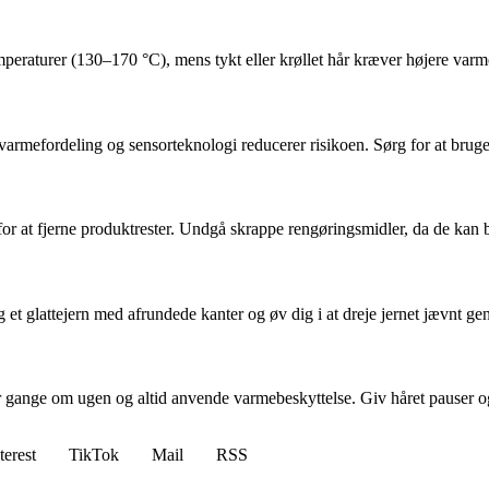
temperaturer (130–170 °C), mens tykt eller krøllet hår kræver højere va
rmefordeling og sensorteknologi reducerer risikoen. Sørg for at brug
d for at fjerne produktrester. Undgå skrappe rengøringsmidler, da de ka
 et glattejern med afrundede kanter og øv dig i at dreje jernet jævnt genn
ar gange om ugen og altid anvende varmebeskyttelse. Giv håret pauser o
terest
TikTok
Mail
RSS