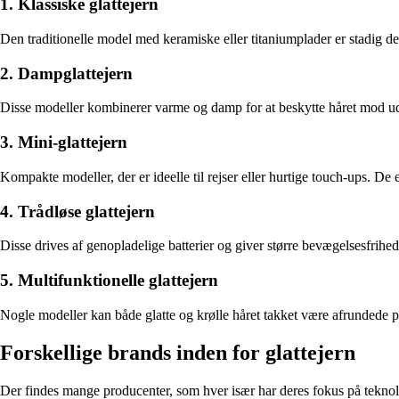
1. Klassiske glattejern
Den traditionelle model med keramiske eller titaniumplader er stadig den
2. Dampglattejern
Disse modeller kombinerer varme og damp for at beskytte håret mod udtør
3. Mini-glattejern
Kompakte modeller, der er ideelle til rejser eller hurtige touch-ups. De 
4. Trådløse glattejern
Disse drives af genopladelige batterier og giver større bevægelsesfrihed.
5. Multifunktionelle glattejern
Nogle modeller kan både glatte og krølle håret takket være afrundede plad
Forskellige brands inden for glattejern
Der findes mange producenter, som hver især har deres fokus på teknol