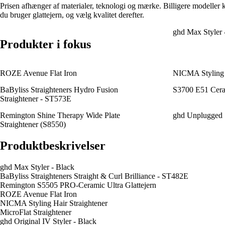
Prisen afhænger af materialer, teknologi og mærke. Billigere modeller 
du bruger glattejern, og vælg kvalitet derefter.
ghd Max Styler 
Produkter i fokus
ROZE Avenue Flat Iron
NICMA Styling H
BaByliss Straighteners Hydro Fusion
S3700 E51 Ceram
Straightener - ST573E
Remington Shine Therapy Wide Plate
ghd Unplugged S
Straightener (S8550)
Produktbeskrivelser
ghd Max Styler - Black
BaByliss Straighteners Straight & Curl Brilliance - ST482E
Remington S5505 PRO-Ceramic Ultra Glattejern
ROZE Avenue Flat Iron
NICMA Styling Hair Straightener
MicroFlat Straightener
ghd Original IV Styler - Black