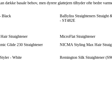
kan dække basale behov, men dyrere glattejern tilbyder ofte bedre varm
- Black
BaByliss Straighteners Straight &
- ST482E
air Straightener
MicroFlat Straightener
ic Glide 230 Straightener
NICMA Styling Max Hair Straig
tyler - White
Remington Silk Straightener (S9