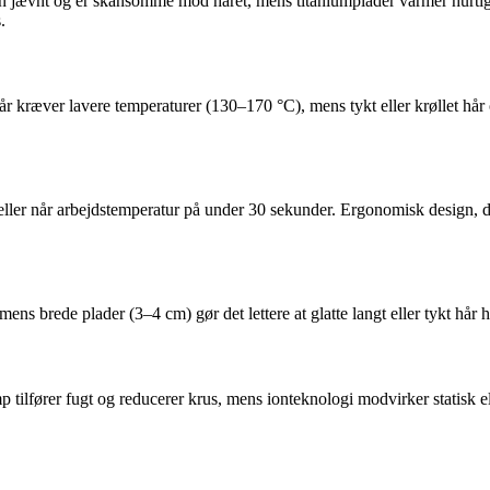
en jævnt og er skånsomme mod håret, mens titaniumplader varmer hurtigere 
.
 hår kræver lavere temperaturer (130–170 °C), mens tykt eller krøllet h
deller når arbejdstemperatur på under 30 sekunder. Ergonomisk design, 
 mens brede plader (3–4 cm) gør det lettere at glatte langt eller tykt hår
p tilfører fugt og reducerer krus, mens ionteknologi modvirker statisk e