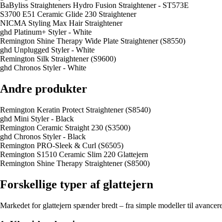
BaByliss Straighteners Hydro Fusion Straightener - ST573E
S3700 E51 Ceramic Glide 230 Straightener
NICMA Styling Max Hair Straightener
ghd Platinum+ Styler - White
Remington Shine Therapy Wide Plate Straightener (S8550)
ghd Unplugged Styler - White
Remington Silk Straightener (S9600)
ghd Chronos Styler - White
Andre produkter
Remington Keratin Protect Straightener (S8540)
ghd Mini Styler - Black
Remington Ceramic Straight 230 (S3500)
ghd Chronos Styler - Black
Remington PRO-Sleek & Curl (S6505)
Remington S1510 Ceramic Slim 220 Glattejern
Remington Shine Therapy Straightener (S8500)
Forskellige typer af glattejern
Markedet for glattejern spænder bredt – fra simple modeller til avancer