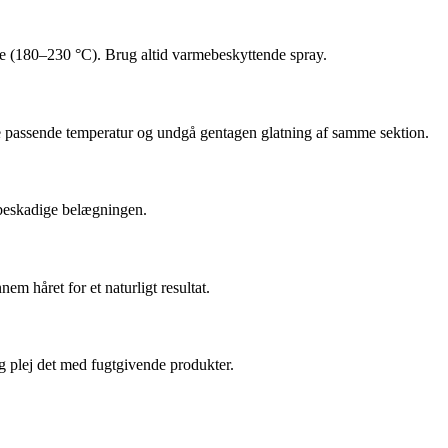
rme (180–230 °C). Brug altid varmebeskyttende spray.
e passende temperatur og undgå gentagen glatning af samme sektion.
n beskadige belægningen.
em håret for et naturligt resultat.
g plej det med fugtgivende produkter.