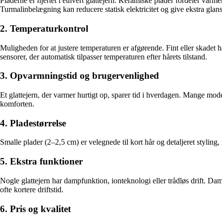
Pladerne er hjertet i ethvert glattejern. Keramiske plader fordeler varm
Turmalinbelægning kan reducere statisk elektricitet og give ekstra glans
2. Temperaturkontrol
Muligheden for at justere temperaturen er afgørende. Fint eller skadet
sensorer, der automatisk tilpasser temperaturen efter hårets tilstand.
3. Opvarmningstid og brugervenlighed
Et glattejern, der varmer hurtigt op, sparer tid i hverdagen. Mange mo
komforten.
4. Pladestørrelse
Smalle plader (2–2,5 cm) er velegnede til kort hår og detaljeret styling,
5. Ekstra funktioner
Nogle glattejern har dampfunktion, ionteknologi eller trådløs drift. Dam
ofte kortere driftstid.
6. Pris og kvalitet