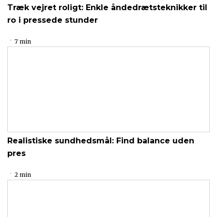
Træk vejret roligt: Enkle åndedrætsteknikker til
ro i pressede stunder
7 min
Realistiske sundhedsmål: Find balance uden
pres
2 min