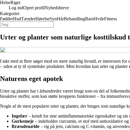
Helse
Riget
Log ind
Opret profil
Nyhedsbreve
Kategorier
Fødder
Hud
Tænder
Hørelse
Syn
Hår
Behandling
Barn
Hvile
Fitness
Urter og planter som naturlige kosttilskud 
I takt med at flere søger mod en mere naturlig livsstil, er interessen fo
– uden at ty til syntetiske produkter. Men hvordan kan urter og plant
Naturens eget apotek
Urter og planter har i århundreder været brugt som en del af folkemedi
bioaktive stoffer, som kan støtte kroppens funktioner – fra immunforsvar
Nogle af de mest populære urter og planter, der bruges som naturlige kos
Ingefær
– kendt for sine antiinflammatoriske egenskaber og sin ev
Gurkemeje
– indeholder curcumin, et stof med antioxidative 
Brændenælde
– rig på jern, calcium og C-vitamin, og anvendes of