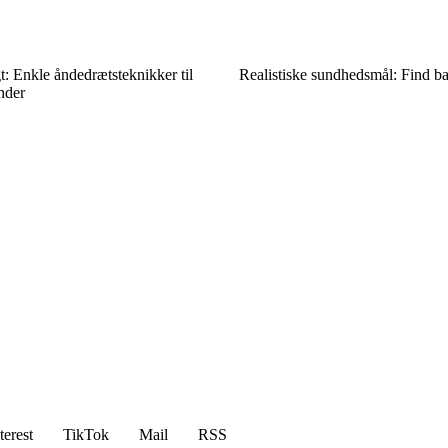
gt: Enkle åndedrætsteknikker til
Realistiske sundhedsmål: Find b
nder
terest
TikTok
Mail
RSS