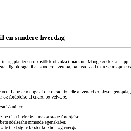
til en sundere hverdag
r urter og planter som kosttilskud vokset markant. Mange ønsker at supple
er egentlig bidrage til en sundere hverdag, og hvad skal man være opmæ
cinen. I dag er mange af disse traditionelle anvendelser blevet genopda
 og fordøjelse til energi og velvære.
ttilskud, er:
ne til at lindre kvalme og støtte fordøjelsen.
og betændelseshæmmende egenskaber.
te til at støtte blodcirkulation og energi.