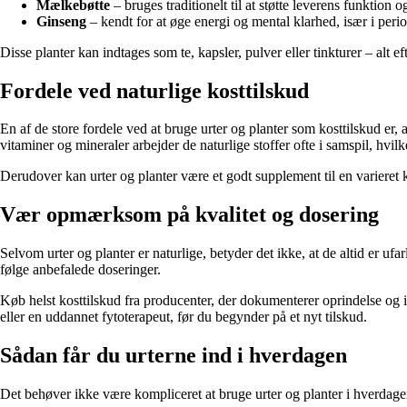
Mælkebøtte
– bruges traditionelt til at støtte leverens funktion
Ginseng
– kendt for at øge energi og mental klarhed, især i perio
Disse planter kan indtages som te, kapsler, pulver eller tinkturer – alt 
Fordele ved naturlige kosttilskud
En af de store fordele ved at bruge urter og planter som kosttilskud e
vitaminer og mineraler arbejder de naturlige stoffer ofte i samspil, hvil
Derudover kan urter og planter være et godt supplement til en varieret k
Vær opmærksom på kvalitet og dosering
Selvom urter og planter er naturlige, betyder det ikke, at de altid er ufa
følge anbefalede doseringer.
Køb helst kosttilskud fra producenter, der dokumenterer oprindelse og 
eller en uddannet fytoterapeut, før du begynder på et nyt tilskud.
Sådan får du urterne ind i hverdagen
Det behøver ikke være kompliceret at bruge urter og planter i hverdag