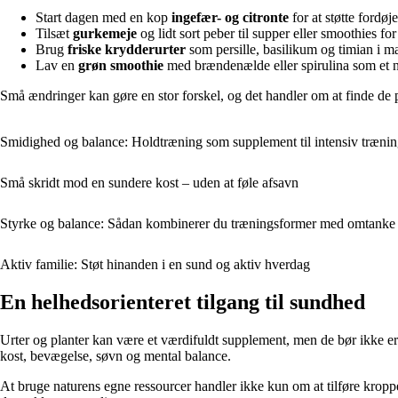
Start dagen med en kop
ingefær- og citronte
for at støtte fordøje
Tilsæt
gurkemeje
og lidt sort peber til supper eller smoothies fo
Brug
friske krydderurter
som persille, basilikum og timian i ma
Lav en
grøn smoothie
med brændenælde eller spirulina som et na
Små ændringer kan gøre en stor forskel, og det handler om at finde de pla
Smidighed og balance: Holdtræning som supplement til intensiv træni
Små skridt mod en sundere kost – uden at føle afsavn
Styrke og balance: Sådan kombinerer du træningsformer med omtanke
Aktiv familie: Støt hinanden i en sund og aktiv hverdag
En helhedsorienteret tilgang til sundhed
Urter og planter kan være et værdifuldt supplement, men de bør ikke ers
kost, bevægelse, søvn og mental balance.
At bruge naturens egne ressourcer handler ikke kun om at tilføre kroppe