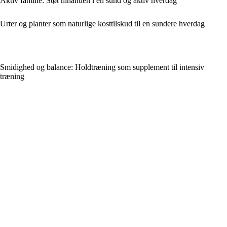
Aktiv familie: Støt hinanden i en sund og aktiv hverdag
Urter og planter som naturlige kosttilskud til en sundere hverdag
Smidighed og balance: Holdtræning som supplement til intensiv
træning