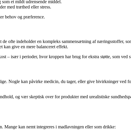
 og som et mildt udrensende middel.
der med træthed eller stress.
efter behov og præference.
r, at de ofte indeholder en kompleks sammensætning af næringsstoffer, s
ket kan give en mere balanceret effekt.
ost – især i perioder, hvor kroppen har brug for ekstra støtte, som ved s
rlige. Nogle kan påvirke medicin, du tager, eller give bivirkninger ved fo
indhold, og vær skeptisk over for produkter med urealistiske sundhedspå
en. Mange kan nemt integreres i madlavningen eller som drikke: