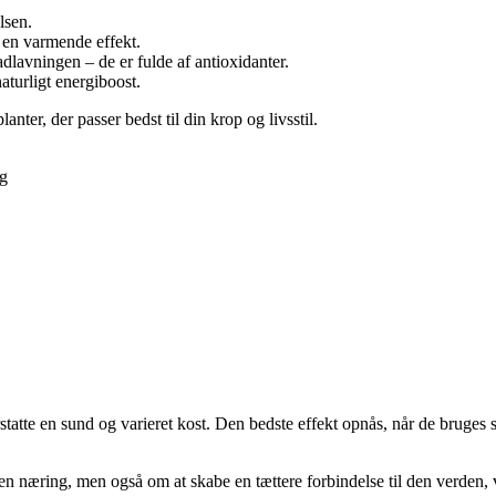
lsen.
r en varmende effekt.
dlavningen – de er fulde af antioxidanter.
turligt energiboost.
nter, der passer bedst til din krop og livsstil.
ng
tatte en sund og varieret kost. Den bedste effekt opnås, når de bruges 
n næring, men også om at skabe en tættere forbindelse til den verden, v